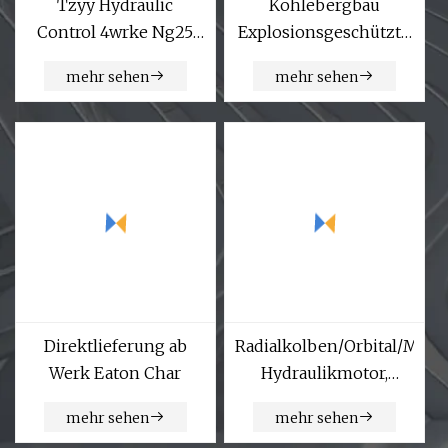
Tzyy Hydraulic
Kohlebergbau
Control 4wrke Ng25
Explosionsgeschützte
Vorgesteuertes
elektrische kleine
mehr sehen
mehr sehen
Proportional-
Hebemaschine
Wegeventil
Versandwinde
Hochleistungswinde
Unterirdische
hydraulische
Versandwinde
Direktlieferung ab
Radialkolben/Orbital/Mini-
Werk Eaton Char
Hydraulikmotor,
Getriebe/Gerotor/
mehr sehen
mehr sehen
Öl/Antriebsrad,