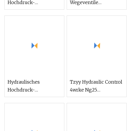
Hochdruck-
Wegeventile
Hydraulikverteiler
Handbetätigtes
Joystick Manuelles
hydraulisches
Steuerventil zu
Wegeventil mit
verkaufen
hydraulischen
Joysticks
Hydraulisches
Tzyy Hydraulic Control
Hochdruck-
4wrke Ng25
Reduziermagnetventil/Richtungs-/Elektro-
Vorgesteuertes
Servo-/Proportional-/Richtungs-/Stromteiler-
Proportional-
Steuerventil mit
Wegeventil
Rexroth-
Pumpenmotor