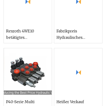
Rexroth 4WE10
Fabrikpreis
betätigtes
Hydraulisches
hydraulisches
Wegeventil Sdv70 für
Wegemagnetventil für
Kran
Diesel-
Bergbaumaschinen
P40-Serie Multi
Heißer Verkauf