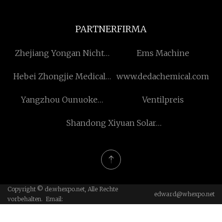
PARTNERFIRMA
Zhejiang Yongan Nicht
Ems Machine
Eisenhaltig Metall
Hebei Zhongjie Medical
www.dedachemical.com
Herstellung Co., Ltd
Equipment Co. LTD
Yangzhou Ounuoke
Ventilpreis
Personal Care Products
Shandong Xiyuan Solar
Co., Ltd.
Energie Co., Ltd.
Copyright © de.whexpo.net, Alle Rechte
edward@whexpo.net
vorbehalten. Email: